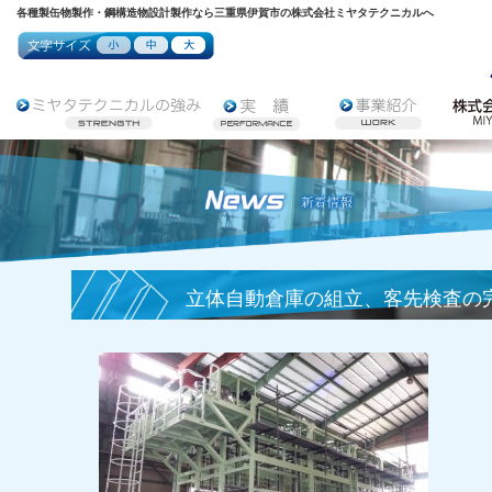
各種製缶物製作・鋼構造物設計製作なら三重県伊賀市の株式会社ミヤタテクニカルへ
立体自動倉庫の組立、客先検査の