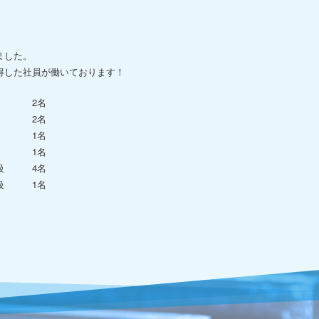
ました。
得した社員が働いております！
級 2名
１級 2名
２級 1名
術者 1名
門級 4名
門級 1名