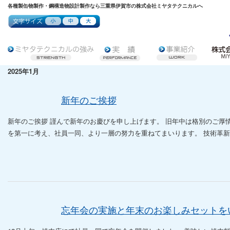
各種製缶物製作・鋼構造物設計製作なら三重県伊賀市の株式会社ミヤタテクニカルへ
2025年1月
新年のご挨拶
新年のご挨拶 謹んで新年のお慶びを申し上げます。 旧年中は格別のご厚
を第一に考え、社員一同、より一層の努力を重ねてまいります。 技術革新が
忘年会の実施と年末のお楽しみセットを